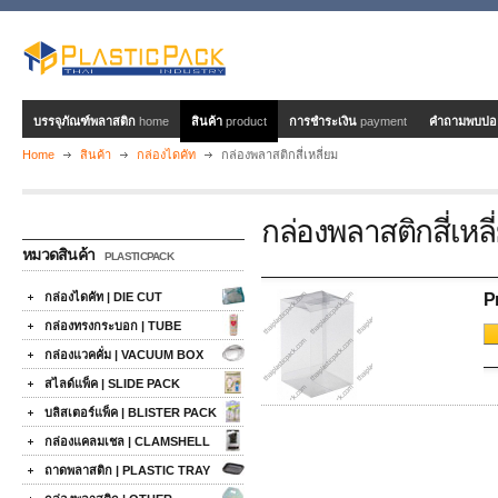
บรรจุภัณฑ์พลาสติก
home
สินค้า
product
การชำระเงิน
payment
คำถามพบบ่
Home
สินค้า
กล่องไดคัท
กล่องพลาสติกสี่เหลี่ยม
กล่องพลาสติกสี่เหลี
หมวดสินค้า
PLASTICPACK
กล่องไดคัท | DIE CUT
P
กล่องทรงกระบอก | TUBE
กล่องแวคคั่ม | VACUUM BOX
สไลด์แพ็ค | SLIDE PACK
บลิสเตอร์แพ็ค | BLISTER PACK
กล่องแคลมเชล | CLAMSHELL
ถาดพลาสติก | PLASTIC TRAY